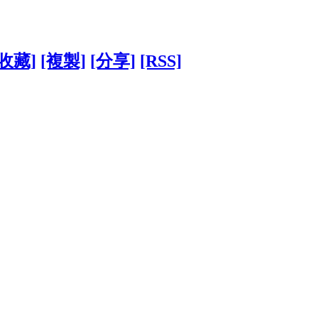
[收藏]
[複製]
[分享]
[RSS]