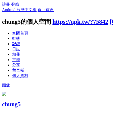
註冊
登錄
Android 台灣中文網
返回首頁
chung5的個人空間
https://apk.tw/?75842
空間首頁
動態
記錄
日誌
相冊
主題
分享
留言板
個人資料
頭像
chung5