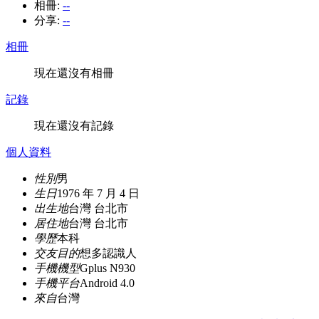
相冊:
--
分享:
--
相冊
現在還沒有相冊
記錄
現在還沒有記錄
個人資料
性別
男
生日
1976 年 7 月 4 日
出生地
台灣 台北市
居住地
台灣 台北市
學歷
本科
交友目的
想多認識人
手機機型
Gplus N930
手機平台
Android 4.0
來自
台灣