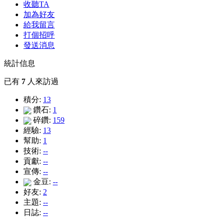
收聽TA
加為好友
給我留言
打個招呼
發送消息
統計信息
已有
7
人來訪過
積分:
13
鑽石:
1
碎鑽:
159
經驗:
13
幫助:
1
技術:
--
貢獻:
--
宣傳:
--
金豆:
--
好友:
2
主題:
--
日誌:
--