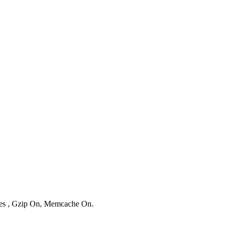
ries , Gzip On, Memcache On.