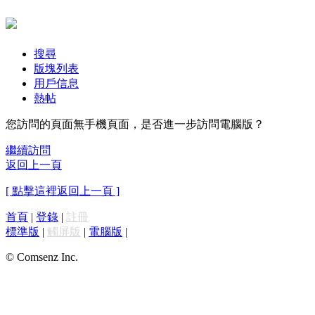
搜尋
版塊列表
用戶信息
熱帖
您訪問的頁面無手機頁面，是否進一步訪問電腦版？
繼續訪問
返回上一頁
[ 點擊這裡返回上一頁 ]
首頁
|
登錄
|
註冊
標準版
|
觸屏版
|
電腦版
|
© Comsenz Inc.