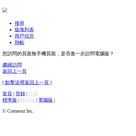
搜尋
版塊列表
用戶信息
熱帖
您訪問的頁面無手機頁面，是否進一步訪問電腦版？
繼續訪問
返回上一頁
[ 點擊這裡返回上一頁 ]
首頁
|
登錄
|
註冊
標準版
|
觸屏版
|
電腦版
|
© Comsenz Inc.