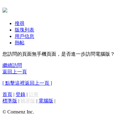
搜尋
版塊列表
用戶信息
熱帖
您訪問的頁面無手機頁面，是否進一步訪問電腦版？
繼續訪問
返回上一頁
[ 點擊這裡返回上一頁 ]
首頁
|
登錄
|
註冊
標準版
|
觸屏版
|
電腦版
|
© Comsenz Inc.