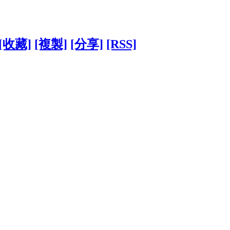
[收藏]
[複製]
[分享]
[RSS]