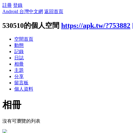
註冊
登錄
Android 台灣中文網
返回首頁
530510的個人空間
https://apk.tw/?753882
空間首頁
動態
記錄
日誌
相冊
主題
分享
留言板
個人資料
相冊
沒有可瀏覽的列表