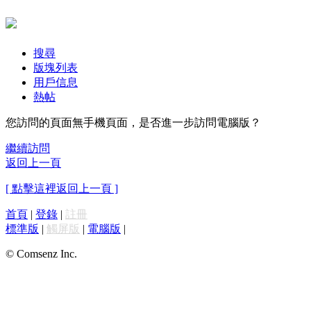
搜尋
版塊列表
用戶信息
熱帖
您訪問的頁面無手機頁面，是否進一步訪問電腦版？
繼續訪問
返回上一頁
[ 點擊這裡返回上一頁 ]
首頁
|
登錄
|
註冊
標準版
|
觸屏版
|
電腦版
|
© Comsenz Inc.