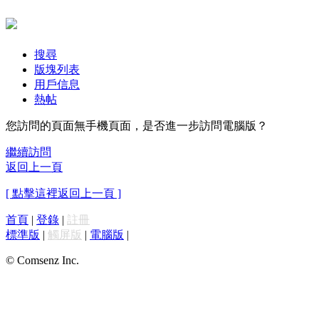
搜尋
版塊列表
用戶信息
熱帖
您訪問的頁面無手機頁面，是否進一步訪問電腦版？
繼續訪問
返回上一頁
[ 點擊這裡返回上一頁 ]
首頁
|
登錄
|
註冊
標準版
|
觸屏版
|
電腦版
|
© Comsenz Inc.