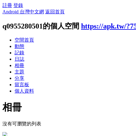
註冊
登錄
Android 台灣中文網
返回首頁
q0955280501的個人空間
https://apk.tw/?7
空間首頁
動態
記錄
日誌
相冊
主題
分享
留言板
個人資料
相冊
沒有可瀏覽的列表