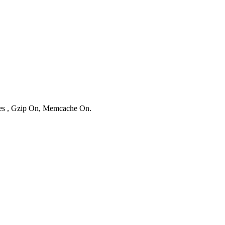
ries , Gzip On, Memcache On.