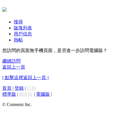
搜尋
版塊列表
用戶信息
熱帖
您訪問的頁面無手機頁面，是否進一步訪問電腦版？
繼續訪問
返回上一頁
[ 點擊這裡返回上一頁 ]
首頁
|
登錄
|
註冊
標準版
|
觸屏版
|
電腦版
|
© Comsenz Inc.