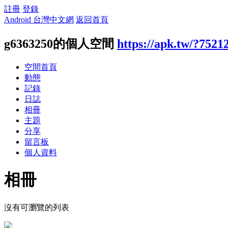
註冊
登錄
Android 台灣中文網
返回首頁
g6363250的個人空間
https://apk.tw/?7521
空間首頁
動態
記錄
日誌
相冊
主題
分享
留言板
個人資料
相冊
沒有可瀏覽的列表