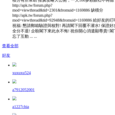
積分有所幫助 推廣攻略大公開，一天100多顆鑽石不再難
http://apk.tw/forum.php?
mod=viewthread&tid=2301&fromuid=1169886 缺積分
http://apk.tw/forum.php?
mod=viewthread&tid=92948&fromuid=1169886 給好友的
祝福: 懇請郵箱驗證與核對! 再請閣下回覆不灌水! 保證好
全分不退! 企盼閣下來此永不悔! 祝你開心消遣顯尊貴! 閣
忘了互動 ... ...
查看全部
好友
xuxuxu524
a7912052001
a1227chia