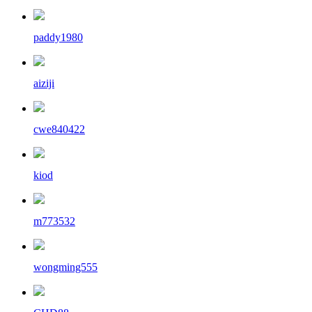
paddy1980
aiziji
cwe840422
kiod
m773532
wongming555