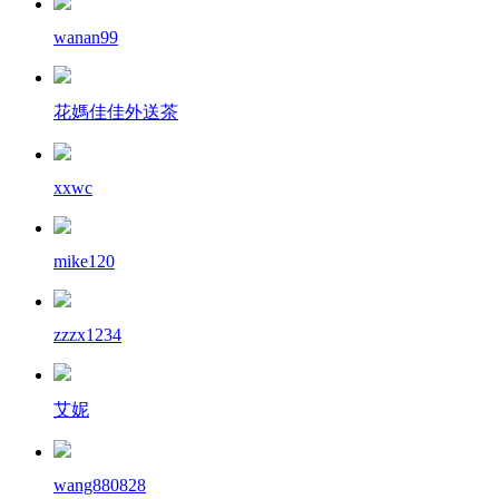
wanan99
花媽佳佳外送茶
xxwc
mike120
zzzx1234
艾妮
wang880828