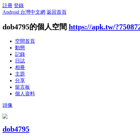
註冊
登錄
Android 台灣中文網
返回首頁
dob4795的個人空間
https://apk.tw/?75087
空間首頁
動態
記錄
日誌
相冊
主題
分享
留言板
個人資料
頭像
dob4795