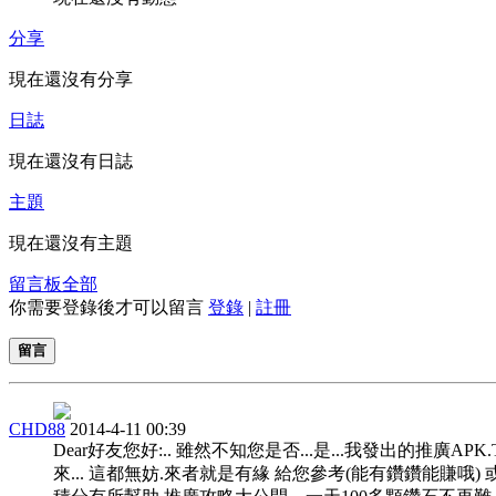
分享
現在還沒有分享
日誌
現在還沒有日誌
主題
現在還沒有主題
留言板
全部
你需要登錄後才可以留言
登錄
|
註冊
留言
CHD88
2014-4-11 00:39
Dear好友您好:.. 雖然不知您是否...是...我發出的推廣APK
來... 這都無妨.來者就是有緣 給您參考(能有鑽鑽能賺哦) 