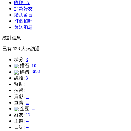
收聽TA
加為好友
給我留言
打個招呼
發送消息
統計信息
已有
123
人來訪過
積分:
3
鑽石:
10
碎鑽:
3081
經驗:
3
幫助:
--
技術:
--
貢獻:
--
宣傳:
--
金豆:
--
好友:
17
主題:
--
日誌:
--