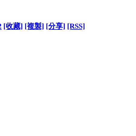
2
[收藏]
[複製]
[分享]
[RSS]