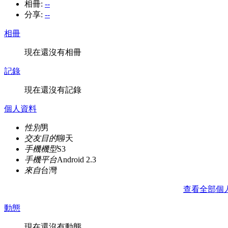
相冊:
--
分享:
--
相冊
現在還沒有相冊
記錄
現在還沒有記錄
個人資料
性別
男
交友目的
聊天
手機機型
S3
手機平台
Android 2.3
來自
台灣
查看全部個
動態
現在還沒有動態