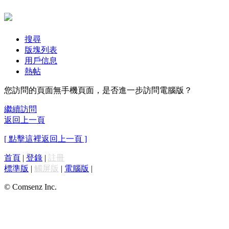
搜尋
版塊列表
用戶信息
熱帖
您訪問的頁面無手機頁面，是否進一步訪問電腦版？
繼續訪問
返回上一頁
[ 點擊這裡返回上一頁 ]
首頁
|
登錄
|
註冊
標準版
|
觸屏版
|
電腦版
|
© Comsenz Inc.