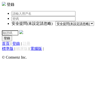
登錄
安全提問(未設定請忽略)
登錄
首頁
|
登錄
|
註冊
標準版
|
觸屏版
|
電腦版
|
© Comsenz Inc.