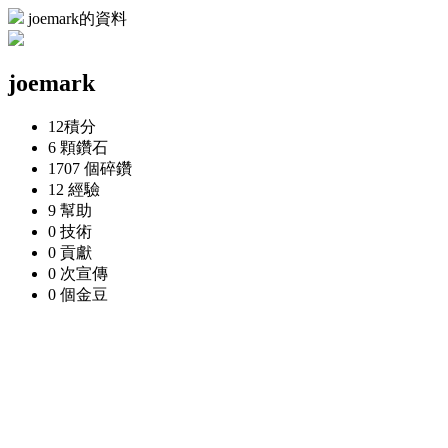
joemark的資料
joemark
12
積分
6 顆
鑽石
1707 個
碎鑽
12
經驗
9
幫助
0
技術
0
貢獻
0 次
宣傳
0 個
金豆