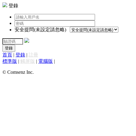
登錄
安全提問(未設定請忽略)
登錄
首頁
|
登錄
|
註冊
標準版
|
觸屏版
|
電腦版
|
© Comsenz Inc.