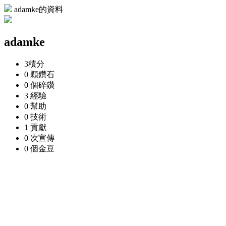
adamke的資料
adamke
3
積分
0 顆
鑽石
0 個
碎鑽
3
經驗
0
幫助
0
技術
1
貢獻
0 次
宣傳
0 個
金豆