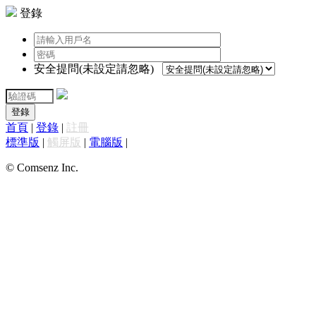
登錄
安全提問(未設定請忽略)
登錄
首頁
|
登錄
|
註冊
標準版
|
觸屏版
|
電腦版
|
© Comsenz Inc.