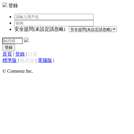
登錄
安全提問(未設定請忽略)
登錄
首頁
|
登錄
|
註冊
標準版
|
觸屏版
|
電腦版
|
© Comsenz Inc.