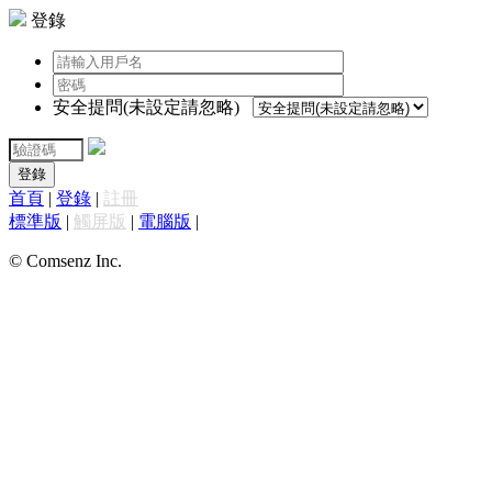
登錄
安全提問(未設定請忽略)
登錄
首頁
|
登錄
|
註冊
標準版
|
觸屏版
|
電腦版
|
© Comsenz Inc.