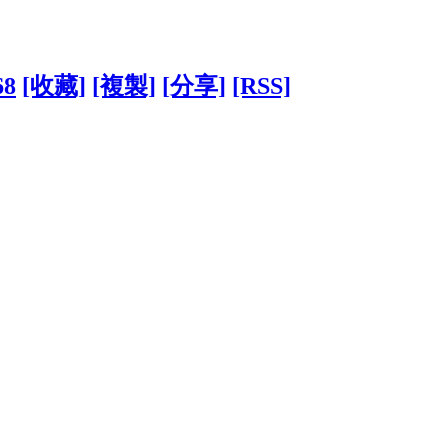
68
[收藏]
[複製]
[分享]
[RSS]