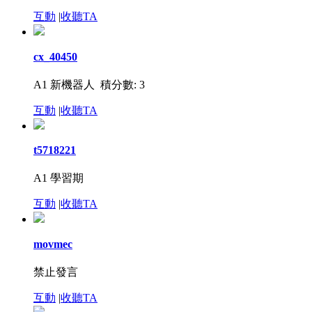
互動
|
收聽TA
cx_40450
A1 新機器人
積分數: 3
互動
|
收聽TA
t5718221
A1 學習期
互動
|
收聽TA
movmec
禁止發言
互動
|
收聽TA