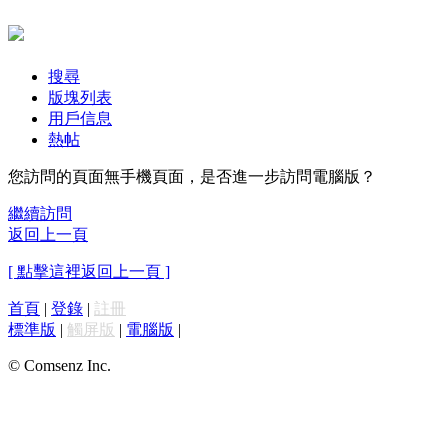
搜尋
版塊列表
用戶信息
熱帖
您訪問的頁面無手機頁面，是否進一步訪問電腦版？
繼續訪問
返回上一頁
[ 點擊這裡返回上一頁 ]
首頁
|
登錄
|
註冊
標準版
|
觸屏版
|
電腦版
|
© Comsenz Inc.