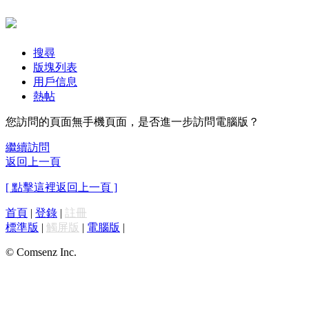
搜尋
版塊列表
用戶信息
熱帖
您訪問的頁面無手機頁面，是否進一步訪問電腦版？
繼續訪問
返回上一頁
[ 點擊這裡返回上一頁 ]
首頁
|
登錄
|
註冊
標準版
|
觸屏版
|
電腦版
|
© Comsenz Inc.