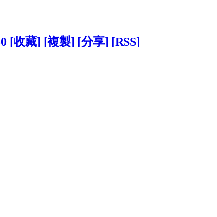
50
[收藏]
[複製]
[分享]
[RSS]