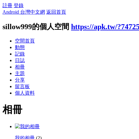
註冊
登錄
Android 台灣中文網
返回首頁
sillow999的個人空間
https://apk.tw/?7472
空間首頁
動態
記錄
日誌
相冊
主題
分享
留言板
個人資料
相冊
我的相冊
(2)