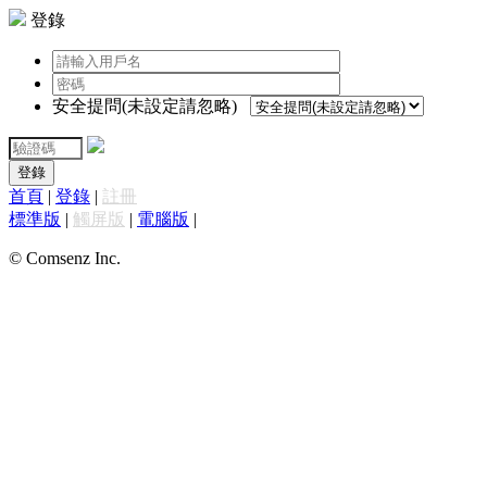
登錄
安全提問(未設定請忽略)
登錄
首頁
|
登錄
|
註冊
標準版
|
觸屏版
|
電腦版
|
© Comsenz Inc.