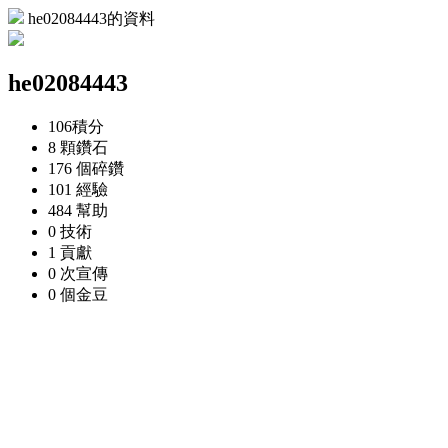
he02084443的資料
he02084443
106
積分
8 顆
鑽石
176 個
碎鑽
101
經驗
484
幫助
0
技術
1
貢獻
0 次
宣傳
0 個
金豆