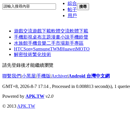
綜合
搜尋
帖子
用戶
遊戲交流
遊戲下載
軟體交流
軟體下載
手機影視
桌布主題
漫畫小說
手機鈴聲
水族館
手機音樂
二手市場
新手專區
HTC
Sony
Samsung
TWM
Huawei
MOTO
解密技術
繁化技術
請先登錄後才能繼續瀏覽
聯繫我們
|
小黑屋
|
手機版
|
Archiver
|
Android 台灣中文網
GMT+8, 2026-8-7 17:14
, Processed in 0.008813 second(s), 1 quer
Powered by
APK.TW
v2.0
© 2013
APK.TW