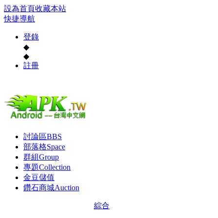
設為首頁
收藏本站
快捷導航
登錄
◆
◆
註冊
討論區
BBS
部落格
Space
群組
Group
專題
Collection
金豆儲值
鑽石商城
Auction
綜合