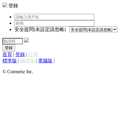
登錄
安全提問(未設定請忽略)
登錄
首頁
|
登錄
|
註冊
標準版
|
觸屏版
|
電腦版
|
© Comsenz Inc.