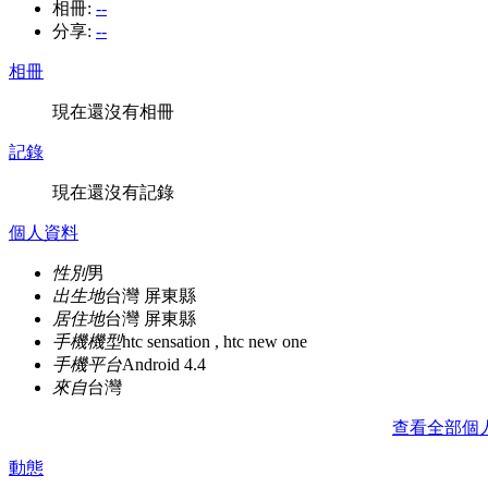
相冊:
--
分享:
--
相冊
現在還沒有相冊
記錄
現在還沒有記錄
個人資料
性別
男
出生地
台灣 屏東縣
居住地
台灣 屏東縣
手機機型
htc sensation , htc new one
手機平台
Android 4.4
來自
台灣
查看全部個
動態