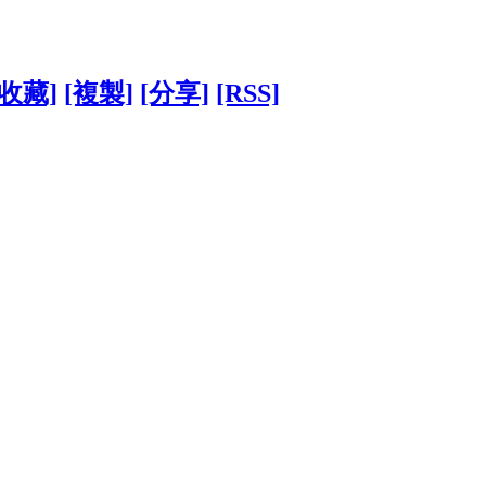
[收藏]
[複製]
[分享]
[RSS]