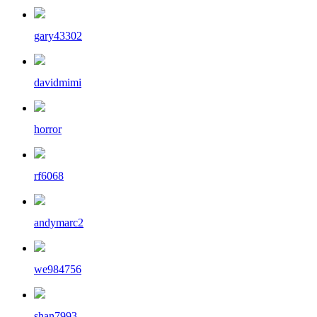
gary43302
davidmimi
horror
rf6068
andymarc2
we984756
shan7993