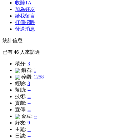
收聽TA
加為好友
給我留言
打個招呼
發送消息
統計信息
已有
46
人來訪過
積分:
3
鑽石:
1
碎鑽:
1258
經驗:
3
幫助:
--
技術:
--
貢獻:
--
宣傳:
--
金豆:
--
好友:
9
主題:
--
日誌:
--