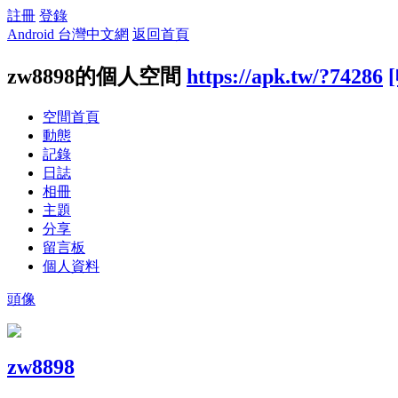
註冊
登錄
Android 台灣中文網
返回首頁
zw8898的個人空間
https://apk.tw/?74286
空間首頁
動態
記錄
日誌
相冊
主題
分享
留言板
個人資料
頭像
zw8898