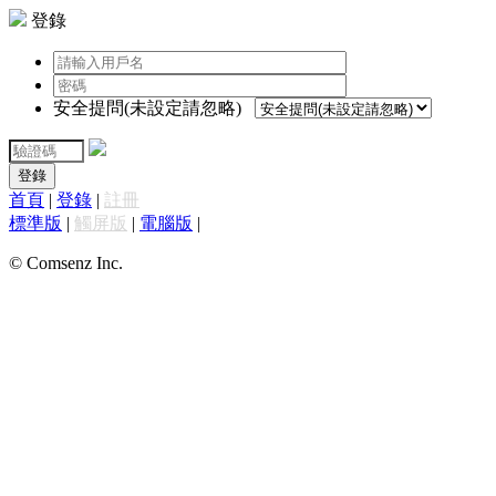
登錄
安全提問(未設定請忽略)
登錄
首頁
|
登錄
|
註冊
標準版
|
觸屏版
|
電腦版
|
© Comsenz Inc.