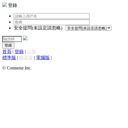
登錄
安全提問(未設定請忽略)
登錄
首頁
|
登錄
|
註冊
標準版
|
觸屏版
|
電腦版
|
© Comsenz Inc.