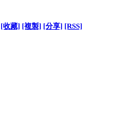
[收藏]
[複製]
[分享]
[RSS]