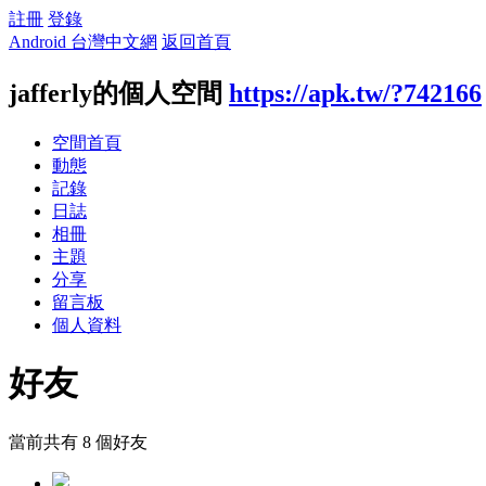
註冊
登錄
Android 台灣中文網
返回首頁
jafferly的個人空間
https://apk.tw/?742166
空間首頁
動態
記錄
日誌
相冊
主題
分享
留言板
個人資料
好友
當前共有
8
個好友