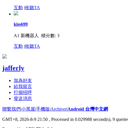
互動
|
收聽TA
kiss699
A1 新機器人
積分數: 3
互動
|
收聽TA
jafferly
加為好友
給我留言
打個招呼
發送消息
聯繫我們
|
小黑屋
|
手機版
|
Archiver
|
Android 台灣中文網
GMT+8, 2026-8-9 21:50
, Processed in 0.029988 second(s), 9 quer