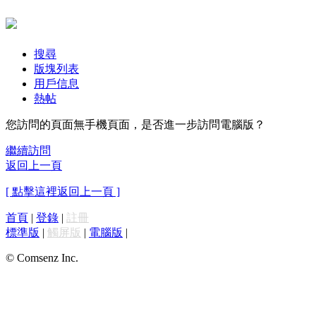
搜尋
版塊列表
用戶信息
熱帖
您訪問的頁面無手機頁面，是否進一步訪問電腦版？
繼續訪問
返回上一頁
[ 點擊這裡返回上一頁 ]
首頁
|
登錄
|
註冊
標準版
|
觸屏版
|
電腦版
|
© Comsenz Inc.