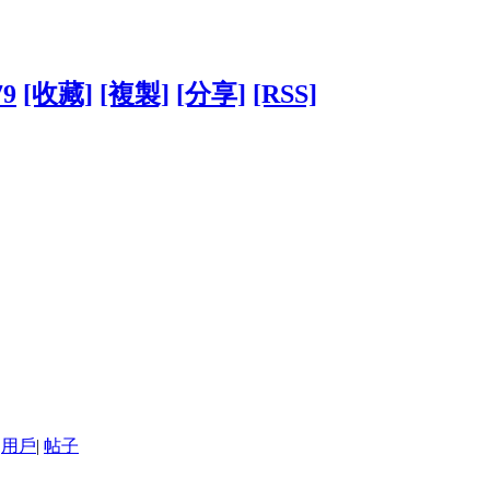
79
[收藏]
[複製]
[分享]
[RSS]
用戶
|
帖子