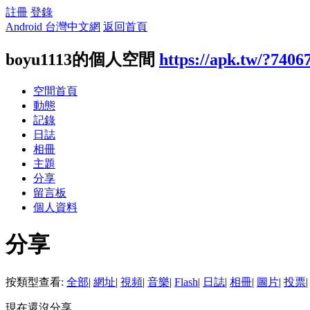
註冊
登錄
Android 台灣中文網
返回首頁
boyu1113的個人空間
https://apk.tw/?7406
空間首頁
動態
記錄
日誌
相冊
主題
分享
留言板
個人資料
分享
按類型查看:
全部
|
網址
|
視頻
|
音樂
|
Flash
|
日誌
|
相冊
|
圖片
|
投票
|
現在還沒分享