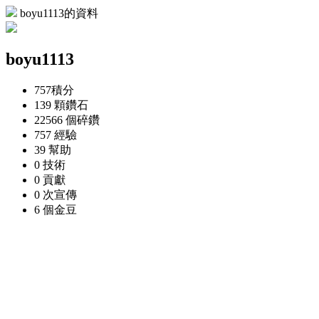
boyu1113的資料
boyu1113
757
積分
139 顆
鑽石
22566 個
碎鑽
757
經驗
39
幫助
0
技術
0
貢獻
0 次
宣傳
6 個
金豆