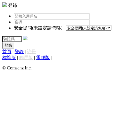
登錄
安全提問(未設定請忽略)
登錄
首頁
|
登錄
|
註冊
標準版
|
觸屏版
|
電腦版
|
© Comsenz Inc.