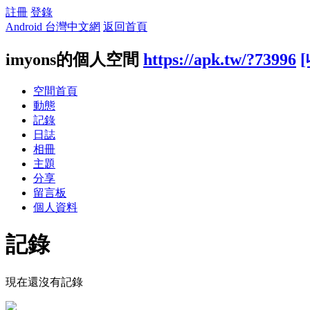
註冊
登錄
Android 台灣中文網
返回首頁
imyons的個人空間
https://apk.tw/?73996
空間首頁
動態
記錄
日誌
相冊
主題
分享
留言板
個人資料
記錄
現在還沒有記錄