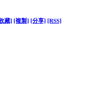
[收藏]
[複製]
[分享]
[RSS]