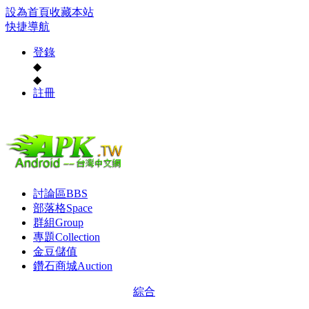
設為首頁
收藏本站
快捷導航
登錄
◆
◆
註冊
討論區
BBS
部落格
Space
群組
Group
專題
Collection
金豆儲值
鑽石商城
Auction
綜合