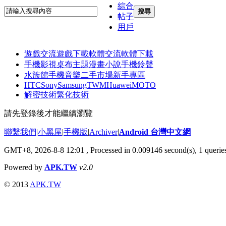
綜合
搜尋
帖子
用戶
遊戲交流
遊戲下載
軟體交流
軟體下載
手機影視
桌布主題
漫畫小說
手機鈴聲
水族館
手機音樂
二手市場
新手專區
HTC
Sony
Samsung
TWM
Huawei
MOTO
解密技術
繁化技術
請先登錄後才能繼續瀏覽
聯繫我們
|
小黑屋
|
手機版
|
Archiver
|
Android 台灣中文網
GMT+8, 2026-8-8 12:01
, Processed in 0.009146 second(s), 1 quer
Powered by
APK.TW
v2.0
© 2013
APK.TW