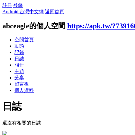
註冊
登錄
Android 台灣中文網
返回首頁
abceagle的個人空間
https://apk.tw/?73916
空間首頁
動態
記錄
日誌
相冊
主題
分享
留言板
個人資料
日誌
還沒有相關的日誌