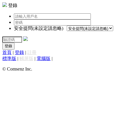
登錄
安全提問(未設定請忽略)
登錄
首頁
|
登錄
|
註冊
標準版
|
觸屏版
|
電腦版
|
© Comsenz Inc.