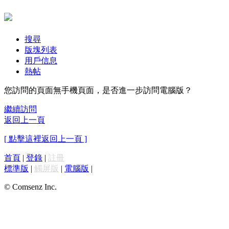
搜尋
版塊列表
用戶信息
熱帖
您訪問的頁面無手機頁面，是否進一步訪問電腦版？
繼續訪問
返回上一頁
[ 點擊這裡返回上一頁 ]
首頁
|
登錄
|
註冊
標準版
|
觸屏版
|
電腦版
|
© Comsenz Inc.