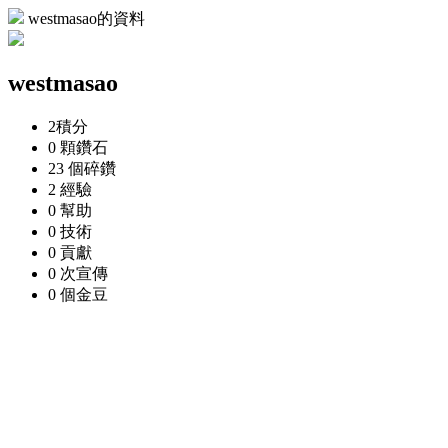
westmasao的資料
westmasao
2
積分
0 顆
鑽石
23 個
碎鑽
2
經驗
0
幫助
0
技術
0
貢獻
0 次
宣傳
0 個
金豆