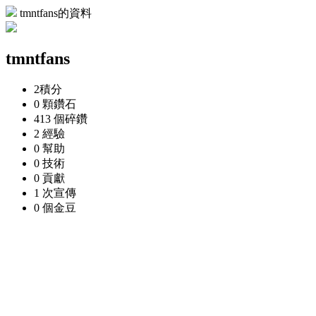
tmntfans的資料
tmntfans
2
積分
0 顆
鑽石
413 個
碎鑽
2
經驗
0
幫助
0
技術
0
貢獻
1 次
宣傳
0 個
金豆