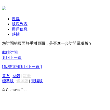
搜尋
版塊列表
用戶信息
熱帖
您訪問的頁面無手機頁面，是否進一步訪問電腦版？
繼續訪問
返回上一頁
[ 點擊這裡返回上一頁 ]
首頁
|
登錄
|
註冊
標準版
|
觸屏版
|
電腦版
|
© Comsenz Inc.