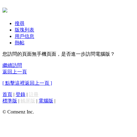
搜尋
版塊列表
用戶信息
熱帖
您訪問的頁面無手機頁面，是否進一步訪問電腦版？
繼續訪問
返回上一頁
[ 點擊這裡返回上一頁 ]
首頁
|
登錄
|
註冊
標準版
|
觸屏版
|
電腦版
|
© Comsenz Inc.