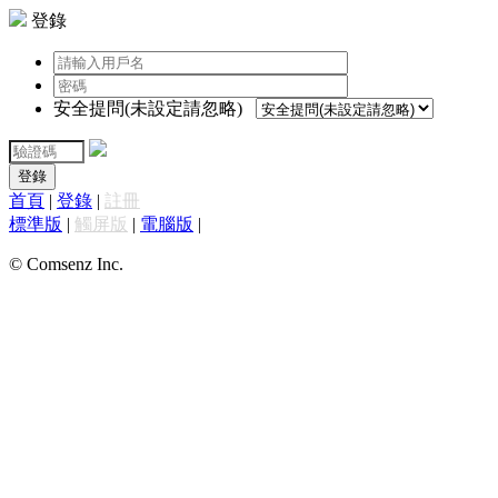
登錄
安全提問(未設定請忽略)
登錄
首頁
|
登錄
|
註冊
標準版
|
觸屏版
|
電腦版
|
© Comsenz Inc.