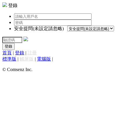
登錄
安全提問(未設定請忽略)
登錄
首頁
|
登錄
|
註冊
標準版
|
觸屏版
|
電腦版
|
© Comsenz Inc.