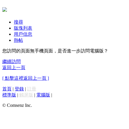
搜尋
版塊列表
用戶信息
熱帖
您訪問的頁面無手機頁面，是否進一步訪問電腦版？
繼續訪問
返回上一頁
[ 點擊這裡返回上一頁 ]
首頁
|
登錄
|
註冊
標準版
|
觸屏版
|
電腦版
|
© Comsenz Inc.