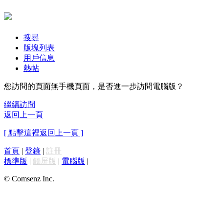
搜尋
版塊列表
用戶信息
熱帖
您訪問的頁面無手機頁面，是否進一步訪問電腦版？
繼續訪問
返回上一頁
[ 點擊這裡返回上一頁 ]
首頁
|
登錄
|
註冊
標準版
|
觸屏版
|
電腦版
|
© Comsenz Inc.