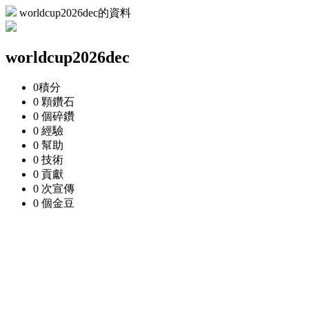
worldcup2026dec的資料
worldcup2026dec
0
積分
0 顆
鑽石
0 個
碎鑽
0
經驗
0
幫助
0
技術
0
貢獻
0 次
宣傳
0 個
金豆