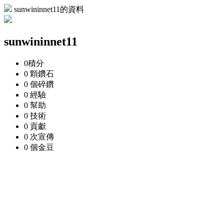
sunwininnet11的資料
sunwininnet11
0
積分
0 顆
鑽石
0 個
碎鑽
0
經驗
0
幫助
0
技術
0
貢獻
0 次
宣傳
0 個
金豆